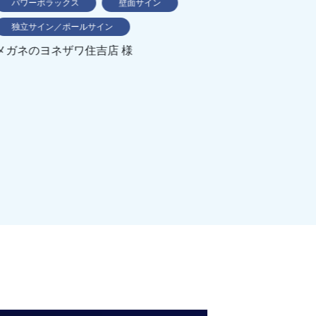
パワーポラックス
壁面サイン
壁
あき
独立サイン／ポールサイン
メガネのヨネザワ住吉店 様