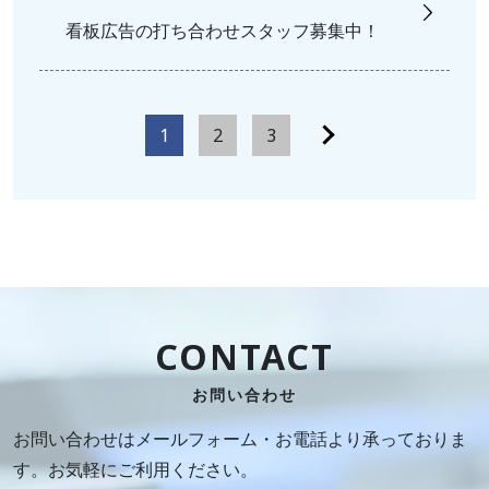
看板広告の打ち合わせスタッフ募集中！
投
1
2
3
稿
の
ペ
ー
ジ
送
CONTACT
り
お問い合わせ
お問い合わせはメールフォーム・お電話より承っておりま
す。お気軽にご利用ください。